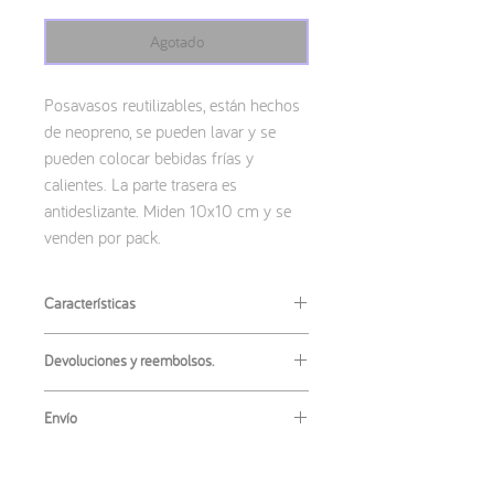
Agotado
Posavasos reutilizables, están hechos
de neopreno, se pueden lavar y se
pueden colocar bebidas frías y
calientes. La parte trasera es
antideslizante. Miden 10x10 cm y se
venden por pack.
Características
Materiales
:
Devoluciones y reembolsos.
· Neopreno
Medidas
:
No se admiten las devoluciones o
· 10x10 cm
Envío
reembolsos de este producto. Si tienes
algún inconveniente con tu artículo,
El envío más habitual es
ordinario
, este
ponte en contacto conmigo para
no tiene un código de seguimiento pero