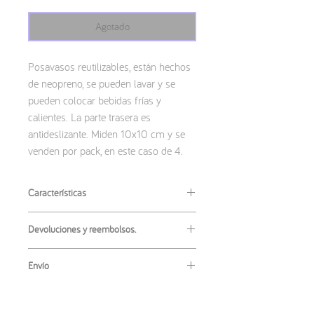
Agotado
Posavasos reutilizables, están hechos
de neopreno, se pueden lavar y se
pueden colocar bebidas frías y
calientes. La parte trasera es
antideslizante. Miden 10x10 cm y se
venden por pack, en este caso de 4.
Características
Material
:
Devoluciones y reembolsos.
· Neopreno
Medidas
:
No se admiten las devoluciones o
· 14x14cm
Envío
reembolsos de este producto. Si tienes
algún inconveniente con tu artículo,
El envío más habitual es
ordinario
, este
ponte en contacto conmigo para
no tiene un código de seguimiento pero