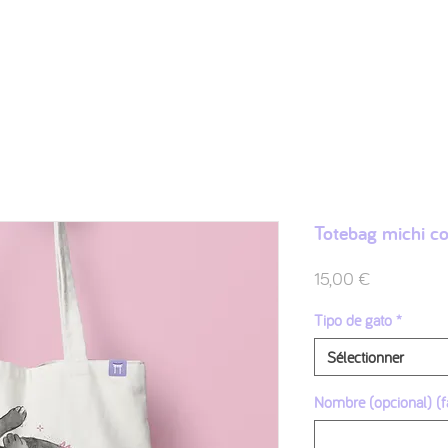
Shop
Ilustraciones
FAQ
Sobre mí
Contacto
Totebag michi co
Prix
15,00 €
Tipo de gato
*
Sélectionner
Nombre (opcional) (fa