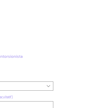
More
Accede
ntorsionista
cultatif)