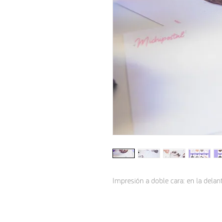
Impresión a doble cara: en la delant