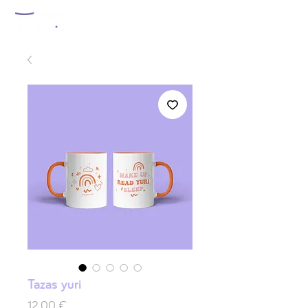
Tazas yuri
Prix
12,00 €