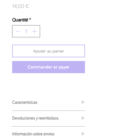
Prix
14,00 €
Quantité
*
Ajouter au panier
Commander et payer
Características
·
Material
: Cerámica con purpurina
Devoluciones y reembolsos.
·
Altura
: 9,5 cm
·
Diámetro
: 8,2 cm
No se admiten las devoluciones o
·
Contenido
: 325 ml
Información sobre envíos