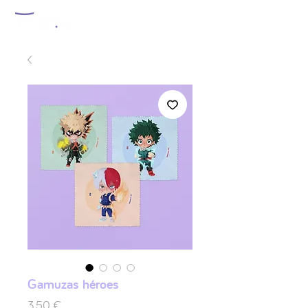
Gamuzas héroes
Prix
3,50 €