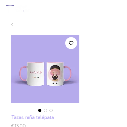
Tazas niña telépata
Price
€13.00