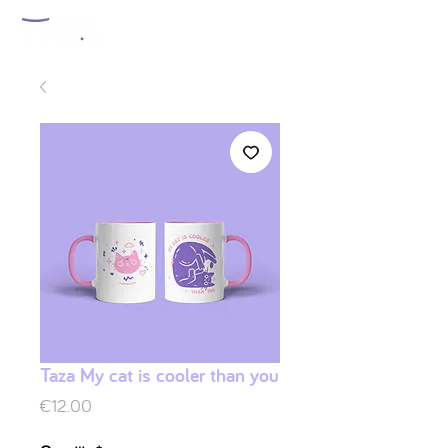
Taza My cat is cooler than you
Price
€12.00