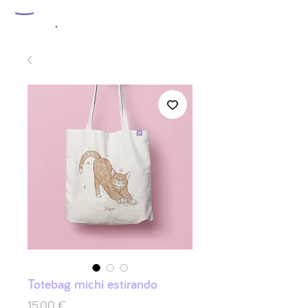
Totebag michi estirando
Preis
15,00 €