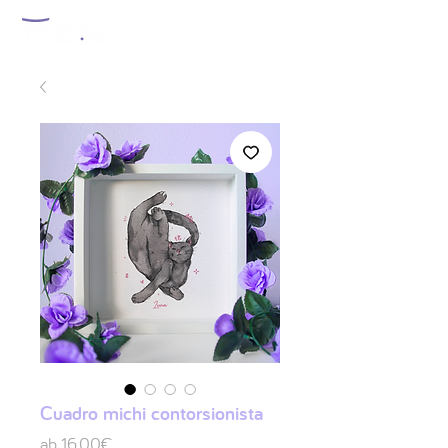
Cuadro michi contorsionista
Sale-
ab
16,00€