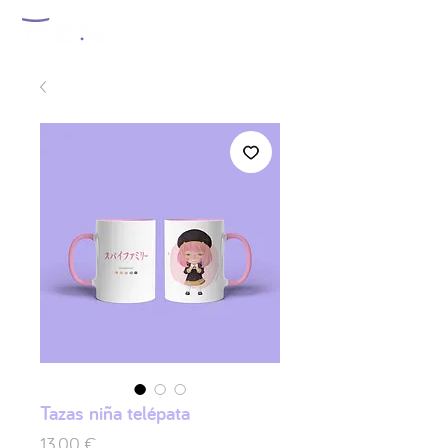
Tazas niña telépata
Precio
13,00 €