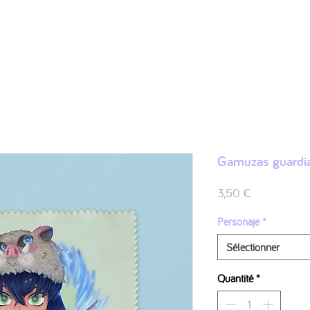
Shop
Ilustraciones
FAQ
Sobre mí
Contacto
Gamuzas guardi
Prix
3,50 €
Personaje
*
Sélectionner
Quantité
*