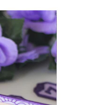
s variantes anteriores.
rmación más detallada de los
¡queda 1!
s frecuentes (FAQ)
.