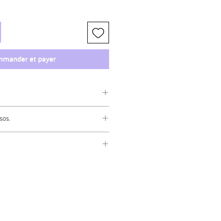
mander et payer
sos.
oluciones o reembolsos de este
ún inconveniente con tu artículo,
igo para intentar solucionarlo.
 es
ordinario
, este no tiene un código
es el más económico para no
 el método de envío
certificado
si lo
ido llegue rápido, puedes elegir el