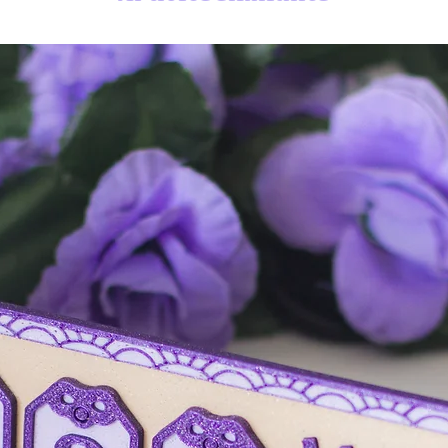
envío urgente en las do
Puedes encontrar info
envíos en las
pregunta