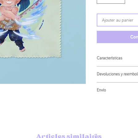
Ajouter au panier
Com
Características
Medidas
:
Devoluciones y reembol
· 14x14cm
No se admiten las dev
Envío
producto. Si tienes alg
ponte en contacto conm
El envío más habitual
de seguimiento pero 
encarecer los precios.
Puedes elegir también
prefieres.
Articles similaires
Si necesitas que tu ped