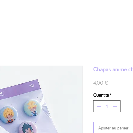
Shop
Ilustraciones
FAQ
Sobre mí
Contacto
Chapas anime ch
Prix
4,00 €
Quantité
*
Ajouter au panier