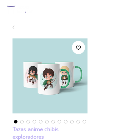
Tazas anime chibis
exploradores