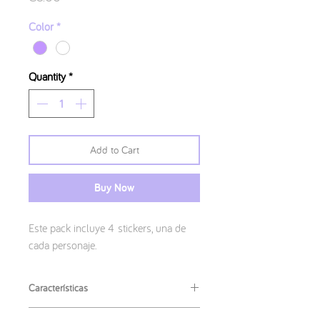
Color
*
Quantity
*
Add to Cart
Buy Now
Este pack incluye 4 stickers, una de
cada personaje.
Características
·
Material
: poliéster adhesivo.