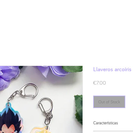
Shop
Ilustraciones
FAQ
Sobre mí
Contacto
Llaveros arcoíris
Price
€7.00
Out of Stock
Características