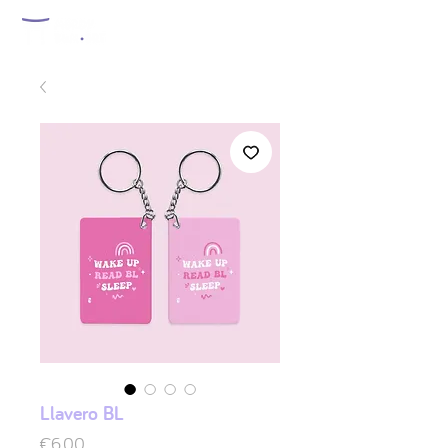
Llavero BL
Price
€6.00