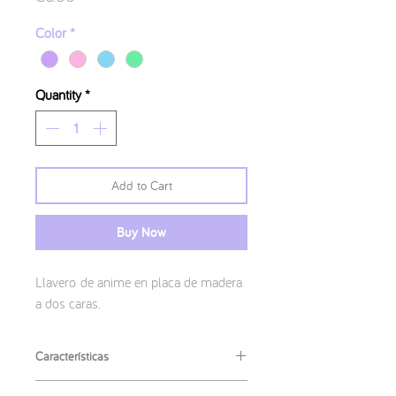
Color
*
Quantity
*
Add to Cart
Buy Now
Llavero de anime en placa de madera
a dos caras.
Características
· Medidas:
4x6 cm