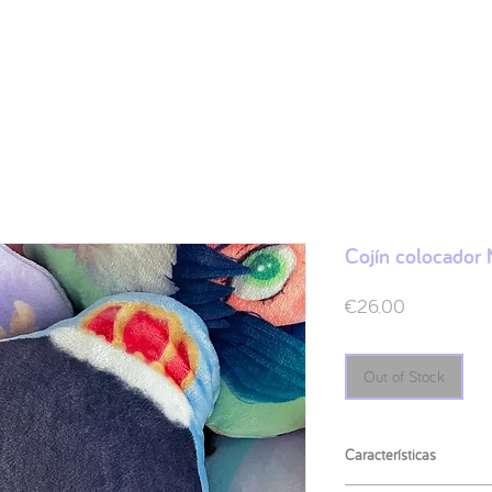
Shop
Ilustraciones
FAQ
Sobre mí
Contacto
Cojín colocador
Price
€26.00
Out of Stock
Características