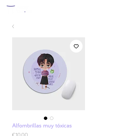
Alfombrillas muy tóxicas
Price
€10.00