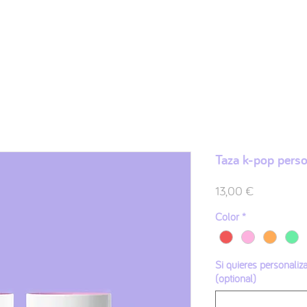
Shop
Ilustraciones
FAQ
Sobre mí
Contacto
Taza k-pop perso
Preis
13,00 €
Color
*
Si quieres personaliz
(optional)