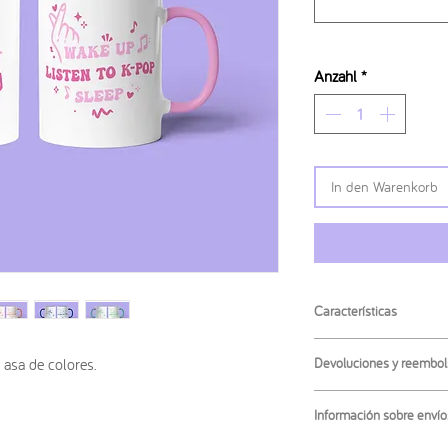
Anzahl
*
In den Warenkorb
Características
·
Material
: Cerámica
Devoluciones y reembol
l asa de colores.
·
Altura
: 9,5 cm
·
Diámetro
: 8,2 cm
No se admiten las dev
·
Contenido
: 325 ml
Información sobre envío
producto. Si tienes alg
· Apta para
lavavajillas
ponte en contacto conm