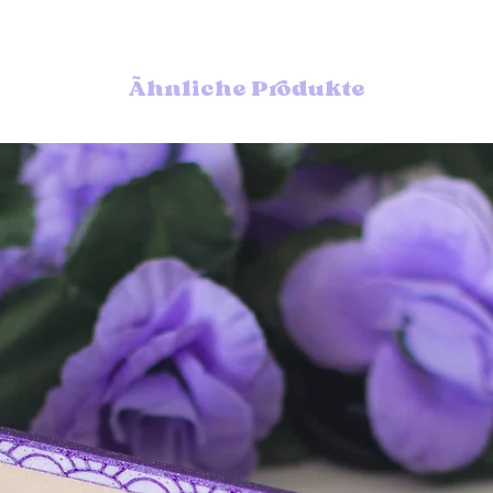
El envío más habitual
de seguimiento pero 
encarecer los precios.
Puedes elegir también
Ähnliche Produkte
prefieres.
Si necesitas que tu ped
envío urgente en las do
Puedes encontrar info
envíos en las
pregunta