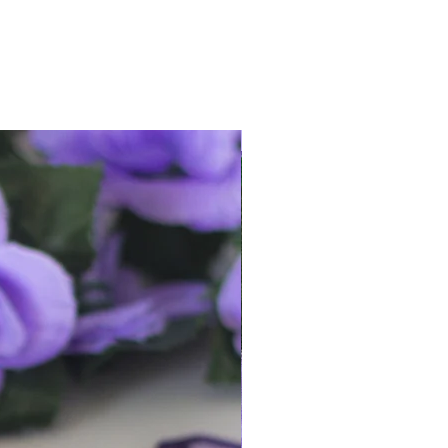
 es
ordinario
, este no tiene un código
es el más económico para no
 el método de envío
certificado
si lo
ido llegue rápido, puedes elegir el
s variantes anteriores.
¡queda 1!
rmación más detallada de los
s frecuentes (FAQ)
.