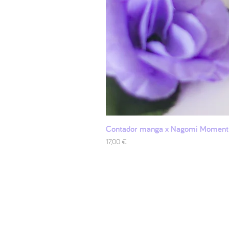
Contador manga x Nagomi Moment
Preis
17,00 €