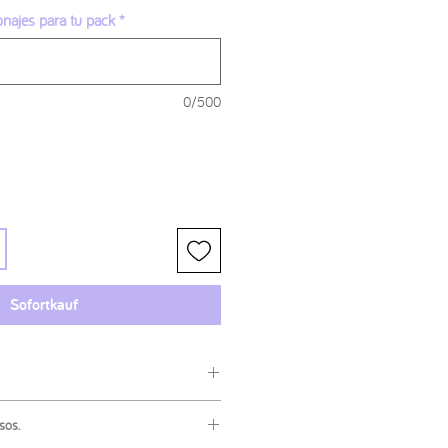
onajes para tu pack
*
0/500
Sofortkauf
hesivo.
sos.
 sol.