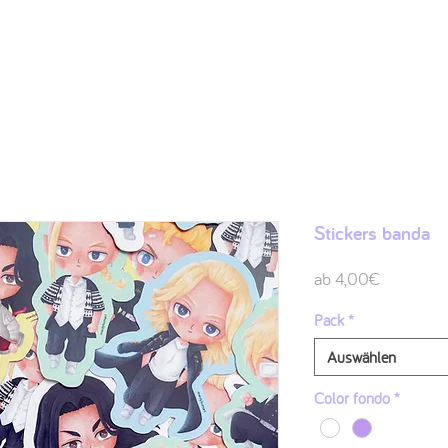
Shop
Ilustraciones
FAQ
Sobre mí
Contacto
Stickers banda
Sale-
ab
4,00€
Preis
Pack
*
Auswählen
Color fondo
*