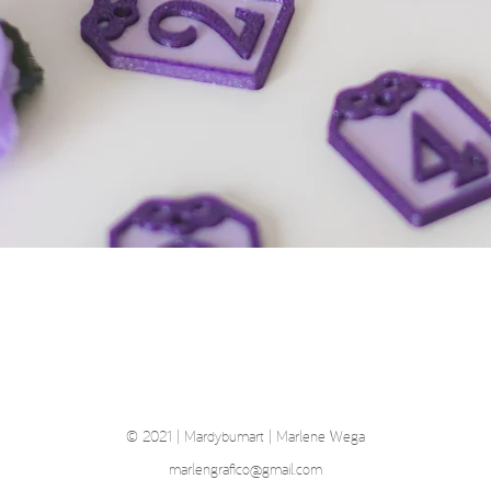
Schnellansicht
© 2021 | Mardybumart | Marlene Wega
marlengrafico@gmail.com