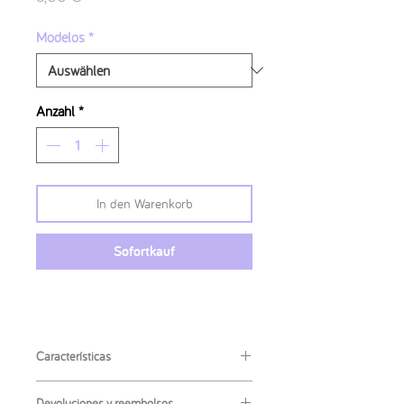
Modelos
*
Anzahl
*
In den Warenkorb
Sofortkauf
Características
·
Material
: poliéster adhesivo.
Devoluciones y reembolsos.