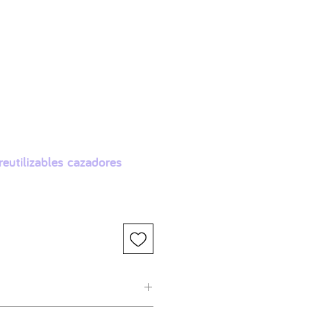
More
Accede
eutilizables cazadores