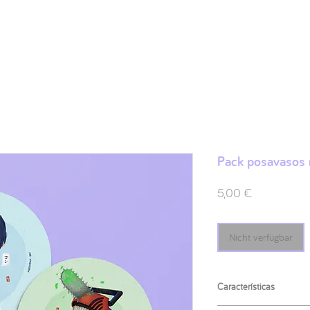
Shop
Ilustraciones
FAQ
Sobre mí
Contacto
Pack posavasos r
Preis
5,00 €
Nicht verfügbar
Características