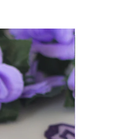
s variantes anteriores.
rmación más detallada de los
s frecuentes (FAQ)
.
¡queda 1!