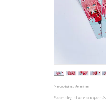
Marcapáginas de anime.
Puedes elegir el accesorio que más t