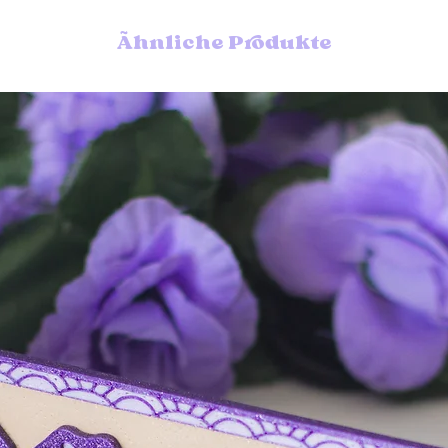
envío urgente en las do
Puedes encontrar info
Ähnliche Produkte
envíos en las
pregunta