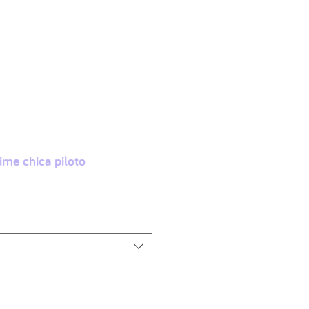
More
Accede
me chica piloto