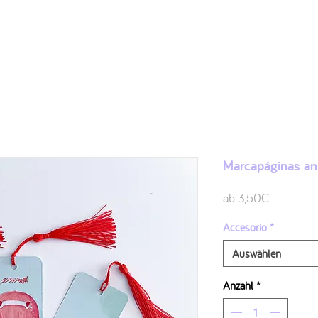
Shop
Ilustraciones
FAQ
Sobre mí
Contacto
Marcapáginas ani
Sale-
ab
3,50€
Preis
Accesorio
*
Auswählen
Anzahl
*