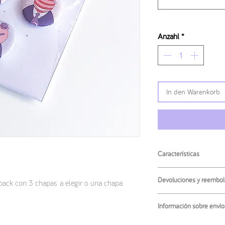
Anzahl
*
In den Warenkorb
Características
· Medida de la chapa
:
Devoluciones y reembol
pack con 3 chapas a elegir o una chapa
· Material
: metal y plást
No se admiten las dev
Información sobre envío
producto. Si tienes alg
ponte en contacto conm
El envío más habitual