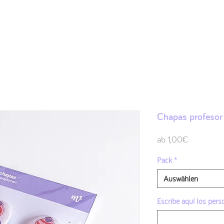
Shop
Ilustraciones
FAQ
Sobre mí
Contacto
Chapas profesor
Sale-
ab
1,00€
Preis
Pack
*
Auswählen
Escribe aquí los pers