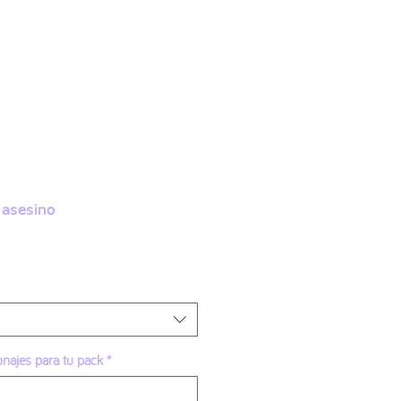
More
Accede
 asesino
onajes para tu pack
*