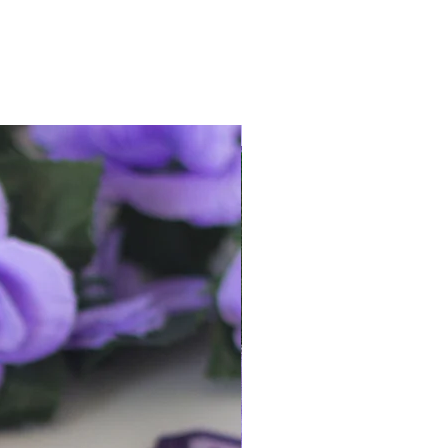
es el más económico para no
 el método de envío
certificado
si lo
ido llegue rápido, puedes elegir el
s variantes anteriores.
¡queda 1!
rmación más detallada de los
s frecuentes (FAQ)
.