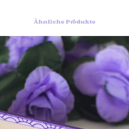
de seguimiento pero 
encarecer los precios.
Puedes elegir también
Ähnliche Produkte
prefieres.
Si necesitas que tu ped
envío urgente en las do
Puedes encontrar info
envíos en las
pregunta